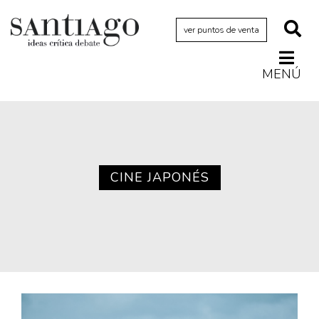
ver puntos de venta
MENÚ
Actualidad
Archivo Cenfoto-UDP
Arquetipos de situación
Artes visuales
CINE JAPONÉS
Ciencia
Cine y televisión
Ciudad
Cómics
Críticas