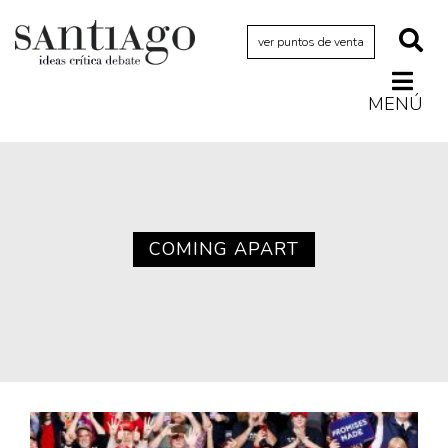
ver puntos de venta
MENÚ
Actualidad
Archivo Cenfoto-UDP
Arquetipos de situación
Artes visuales
COMING APART
Ciencia
Cine y televisión
Ciudad
Cómics
Críticas