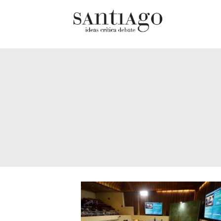
Cultur
Actualidad
Diccio
Archivo Cenfoto-UDP
chilen
Arquetipos de situación
Docum
Artes visuales
Fragm
Ciencia
Gran 
Cine y televisión
Histor
Ciudad
Histor
Cómics
Lagun
Críticas
Libros