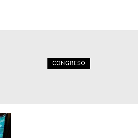
a
Libros usados
nario portátil de la literatura
CONGRESO
a
Literatura
entos
Medioambiente
entos
Narrativas visuales
reserva
Pensamiento
ia
Pensamiento ilustrado
ia material de los libros
Personaje
as mentales
Personajes secundarios
Política