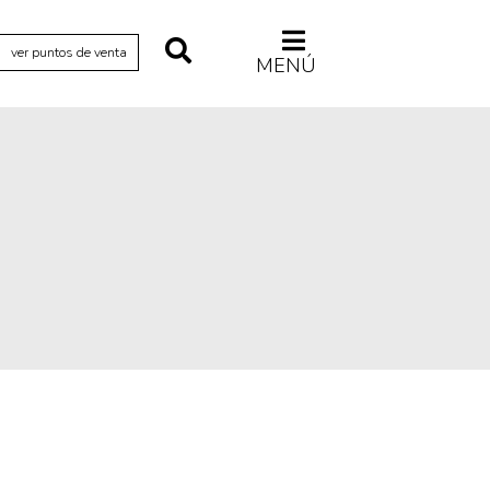
ver puntos de venta
MENÚ
Relecturas
Sociedad
Turismo accidental
Vidas paralelas
Voces y lecturas