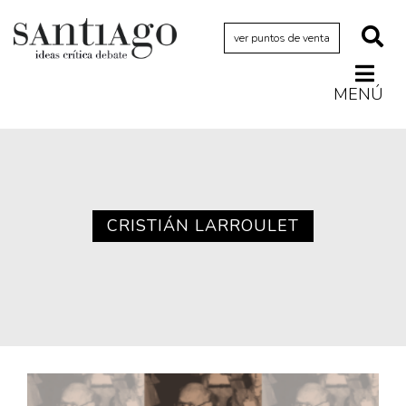
ver puntos de venta
MENÚ
Actualidad
Archivo Cenfoto-UDP
Arquetipos de situación
Artes visuales
CRISTIÁN LARROULET
Ciencia
Cine y televisión
Ciudad
Cómics
Críticas