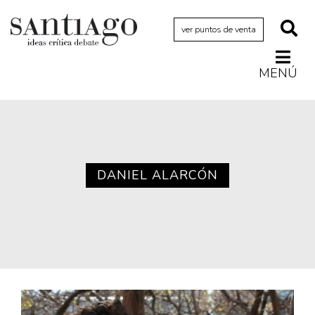
ver puntos de venta
MENÚ
Actualidad
Archivo Cenfoto-UDP
Arquetipos de situación
Artes visuales
DANIEL ALARCÓN
Ciencia
Cine y televisión
Ciudad
Cómics
Críticas