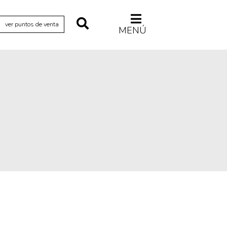
ver puntos de venta
MENÚ
Relecturas
Sociedad
Turismo accidental
Vidas paralelas
Voces y lecturas