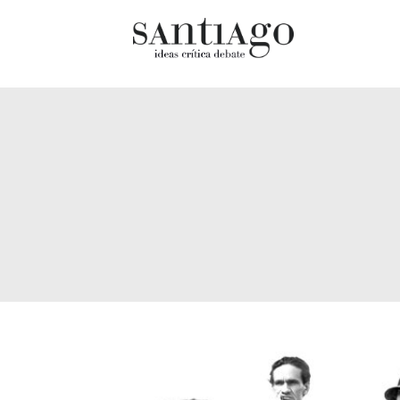
Cultur
Actualidad
Diccio
Archivo Cenfoto-UDP
chilen
Arquetipos de situación
Docum
Artes visuales
Fragm
Ciencia
Gran 
Cine y televisión
Histor
Ciudad
Histor
Cómics
Lagun
Críticas
Libros