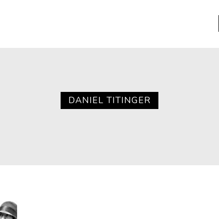
a
Libros usados
nario portátil de la literatura
DANIEL TITINGER
a
Literatura
entos
Medioambiente
entos
Narrativas visuales
reserva
Pensamiento
ia
Pensamiento ilustrado
ia material de los libros
Personaje
as mentales
Personajes secundarios
Política