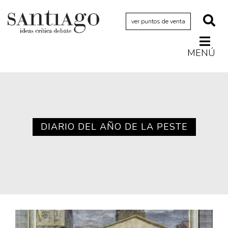
ver puntos de venta
MENÚ
Actualidad
Archivo Cenfoto-UDP
Arquetipos de situación
Artes visuales
DIARIO DEL AÑO DE LA PESTE
Ciencia
Cine y televisión
Ciudad
Cómics
Críticas