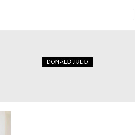
a
Libros usados
nario portátil de la literatura
DONALD JUDD
a
Literatura
entos
Medioambiente
entos
Narrativas visuales
reserva
Pensamiento
ia
Pensamiento ilustrado
ia material de los libros
Personaje
as mentales
Personajes secundarios
Política