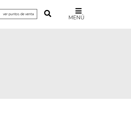
ver puntos de venta
MENÚ
Relecturas
Sociedad
Turismo accidental
Vidas paralelas
Voces y lecturas