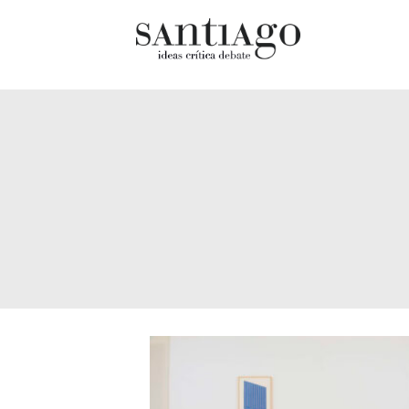
Cultur
Actualidad
Diccio
Archivo Cenfoto-UDP
chilen
Arquetipos de situación
Docum
Artes visuales
Fragm
Ciencia
Gran 
Cine y televisión
Histor
Ciudad
Histor
Cómics
Lagun
Críticas
Libros