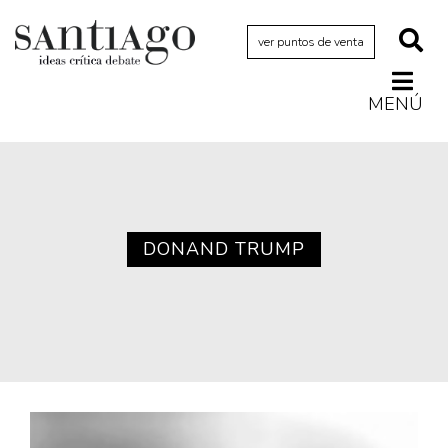
ver puntos de venta
MENÚ
Actualidad
Archivo Cenfoto-UDP
Arquetipos de situación
Artes visuales
DONAND TRUMP
Ciencia
Cine y televisión
Ciudad
Cómics
Críticas