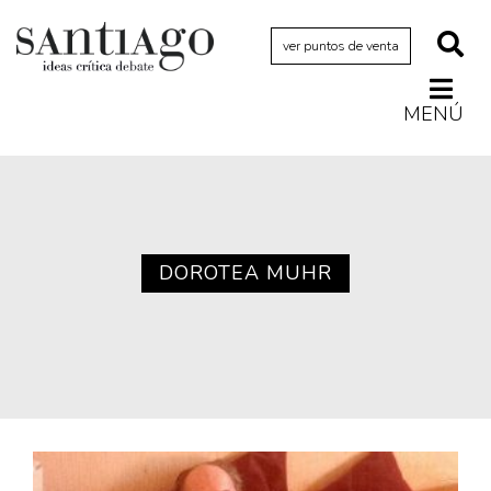
ver puntos de venta
MENÚ
Actualidad
Archivo Cenfoto-UDP
Arquetipos de situación
Artes visuales
DOROTEA MUHR
Ciencia
Cine y televisión
Ciudad
Cómics
Críticas