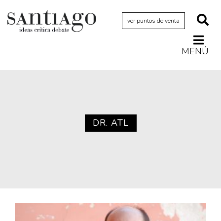
ver puntos de venta
MENÚ
Actualidad
Archivo Cenfoto-UDP
Arquetipos de situación
Artes visuales
DR. ATL
Ciencia
Cine y televisión
Ciudad
Cómics
Críticas