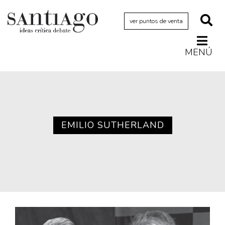
ver puntos de venta
MENÚ
Actualidad
Archivo Cenfoto-UDP
Arquetipos de situación
Artes visuales
EMILIO SUTHERLAND
Ciencia
Cine y televisión
Ciudad
Cómics
Críticas