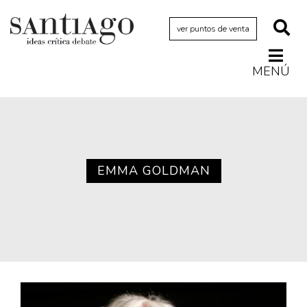
ver puntos de venta
MENÚ
Actualidad
Archivo Cenfoto-UDP
Arquetipos de situación
Artes visuales
EMMA GOLDMAN
Ciencia
Cine y televisión
Ciudad
Cómics
Críticas