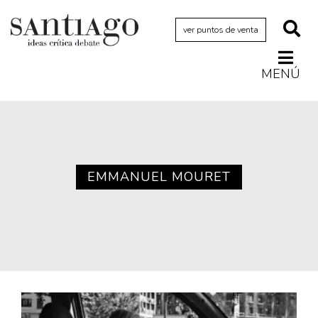
ver puntos de venta
MENÚ
Actualidad
Archivo Cenfoto-UDP
Arquetipos de situación
Artes visuales
EMMANUEL MOURET
Ciencia
Cine y televisión
Ciudad
Cómics
Críticas