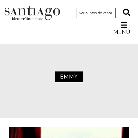
ver puntos de venta
MENÚ
Actualidad
Archivo Cenfoto-UDP
Arquetipos de situación
Artes visuales
EMMY
Ciencia
Cine y televisión
Ciudad
Cómics
Críticas