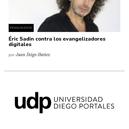
Pensamiento ilustrado
Personaje
Personajes secundarios
PENSAMIENTO
Política
Éric Sadin contra los evangelizadores
Relecturas
digitales
Sociedad
por
Juan Íñigo Ibáñez
Turismo accidental
Vidas paralelas
Voces y lecturas