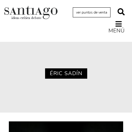
ver puntos de venta
MENÚ
Actualidad
Archivo Cenfoto-UDP
Arquetipos de situación
Artes visuales
ÉRIC SADÍN
Ciencia
Cine y televisión
Ciudad
Cómics
Críticas