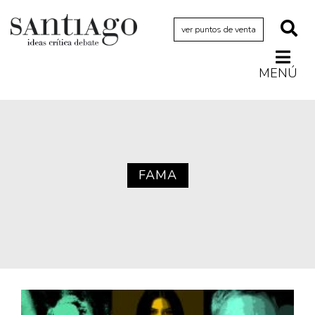
ver puntos de venta
MENÚ
Actualidad
Archivo Cenfoto-UDP
Arquetipos de situación
Artes visuales
FAMA
Ciencia
Cine y televisión
Ciudad
Cómics
Críticas