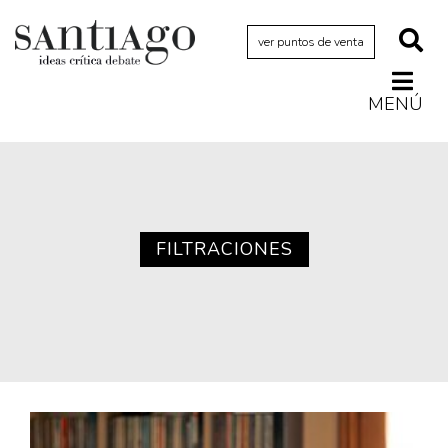
ver puntos de venta
MENÚ
Actualidad
Archivo Cenfoto-UDP
Arquetipos de situación
Artes visuales
FILTRACIONES
Ciencia
Cine y televisión
Ciudad
Cómics
Críticas