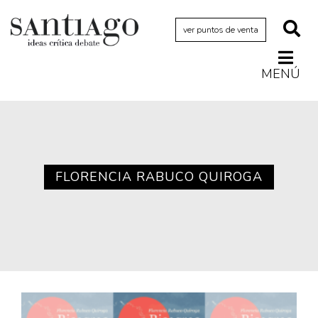
ver puntos de venta
MENÚ
Actualidad
Archivo Cenfoto-UDP
Arquetipos de situación
Artes visuales
FLORENCIA RABUCO QUIROGA
Ciencia
Cine y televisión
Ciudad
Cómics
Críticas