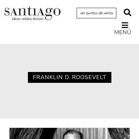
ver puntos de venta
MENÚ
Actualidad
Archivo Cenfoto-UDP
Arquetipos de situación
Artes visuales
FRANKLIN D. ROOSEVELT
Ciencia
Cine y televisión
Ciudad
Cómics
Críticas