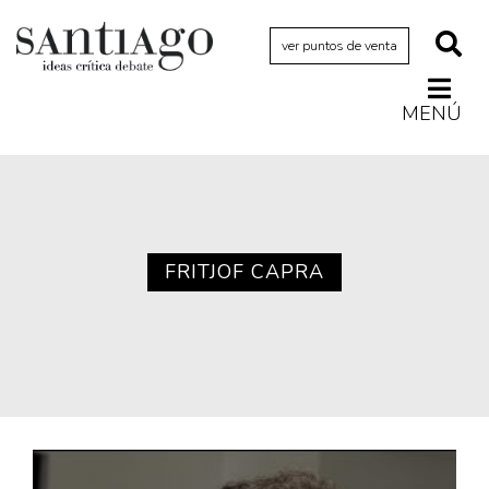
ver puntos de venta
MENÚ
Actualidad
Archivo Cenfoto-UDP
Arquetipos de situación
Artes visuales
FRITJOF CAPRA
Ciencia
Cine y televisión
Ciudad
Cómics
Críticas