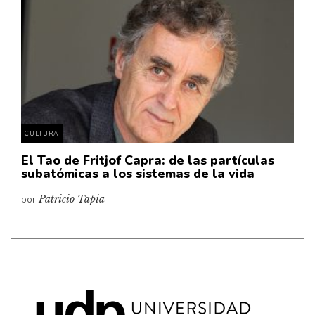
Cultura
Diccionario portátil de la literatura chilena
Documentos
Fragmentos
Gran reserva
Historia
Historia material de los libros
CULTURA
Lagunas mentales
El Tao de Fritjof Capra: de las partículas
subatómicas a los sistemas de la vida
Libros
por
Patricio Tapia
Libros usados
Literatura
Medioambiente
Narrativas visuales
Pensamiento