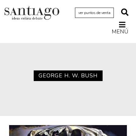
ver puntos de venta
MENÚ
Actualidad
Archivo Cenfoto-UDP
Arquetipos de situación
Artes visuales
GEORGE H. W. BUSH
Ciencia
Cine y televisión
Ciudad
Cómics
Críticas