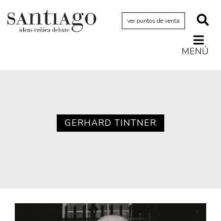
ver puntos de venta
MENÚ
Actualidad
Archivo Cenfoto-UDP
Arquetipos de situación
Artes visuales
GERHARD TINTNER
Ciencia
Cine y televisión
Ciudad
Cómics
Críticas