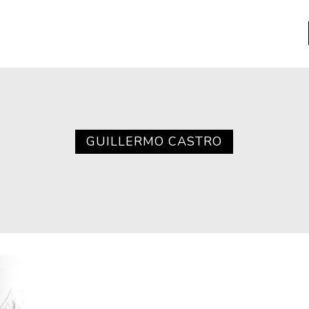
a
Libros usados
nario portátil de la literatura
GUILLERMO CASTRO
a
Literatura
entos
Medioambiente
entos
Narrativas visuales
reserva
Pensamiento
ia
Pensamiento ilustrado
ia material de los libros
Personaje
as mentales
Personajes secundarios
Política