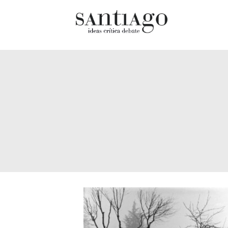
Cultur
Actualidad
Diccio
Archivo Cenfoto-UDP
chilen
Arquetipos de situación
Docum
Artes visuales
Fragm
Ciencia
Gran 
Cine y televisión
Histor
Ciudad
Histor
Cómics
Lagun
Críticas
Libros