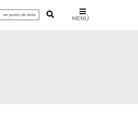
ver puntos de venta
MENÚ
Relecturas
Sociedad
Turismo accidental
Vidas paralelas
Voces y lecturas