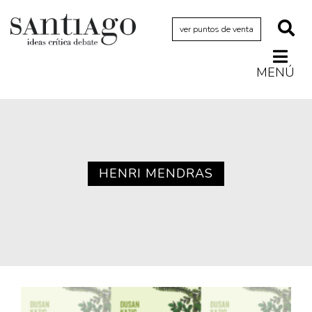
ver puntos de venta
MENÚ
Actualidad
Archivo Cenfoto-UDP
Arquetipos de situación
Artes visuales
HENRI MENDRAS
Ciencia
Cine y televisión
Ciudad
Cómics
Críticas