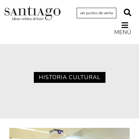
ver puntos de venta
MENÚ
Actualidad
Archivo Cenfoto-UDP
Arquetipos de situación
Artes visuales
HISTORIA CULTURAL
Ciencia
Cine y televisión
Ciudad
Cómics
Críticas