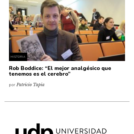
Cultura
Diccionario portátil de la literatura chilena
Documentos
Fragmentos
Gran reserva
Historia
Historia material de los libros
HISTORIA
Lagunas mentales
Rob Boddice: “El mejor analgésico que
tenemos es el cerebro”
Libros
por
Patricio Tapia
Libros usados
Literatura
Medioambiente
Narrativas visuales
Pensamiento