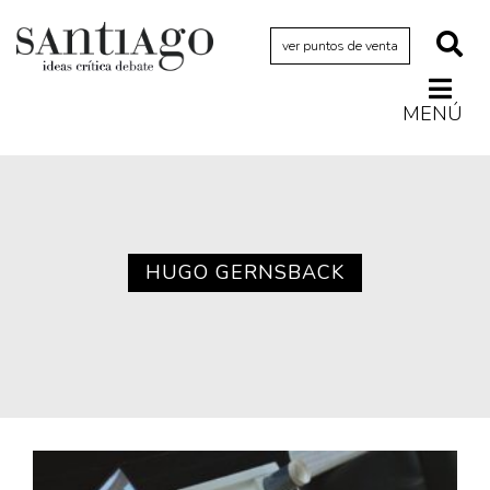
ver puntos de venta
MENÚ
Actualidad
Archivo Cenfoto-UDP
Arquetipos de situación
Artes visuales
HUGO GERNSBACK
Ciencia
Cine y televisión
Ciudad
Cómics
Críticas