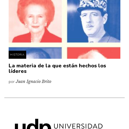
Cultura
Diccionario portátil de la literatura chilena
Documentos
Fragmentos
Gran reserva
Historia
Historia material de los libros
HISTORIA
Lagunas mentales
La materia de la que están hechos los
líderes
Libros
por
Juan Ignacio Brito
Libros usados
Literatura
Medioambiente
Narrativas visuales
Pensamiento