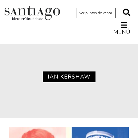
ver puntos de venta
MENÚ
Actualidad
Archivo Cenfoto-UDP
Arquetipos de situación
Artes visuales
IAN KERSHAW
Ciencia
Cine y televisión
Ciudad
Cómics
Críticas