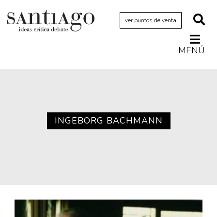
ver puntos de venta
MENÚ
Actualidad
Archivo Cenfoto-UDP
Arquetipos de situación
Artes visuales
INGEBORG BACHMANN
Ciencia
Cine y televisión
Ciudad
Cómics
Críticas