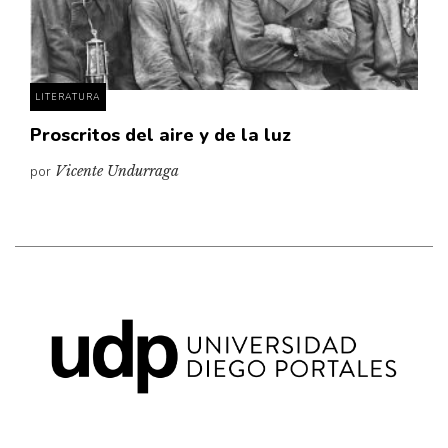
Pensamiento ilustrado
Personaje
Personajes secundarios
LITERATURA
Política
Proscritos del aire y de la luz
Relecturas
por
Vicente Undurraga
Sociedad
Turismo accidental
Vidas paralelas
Voces y lecturas