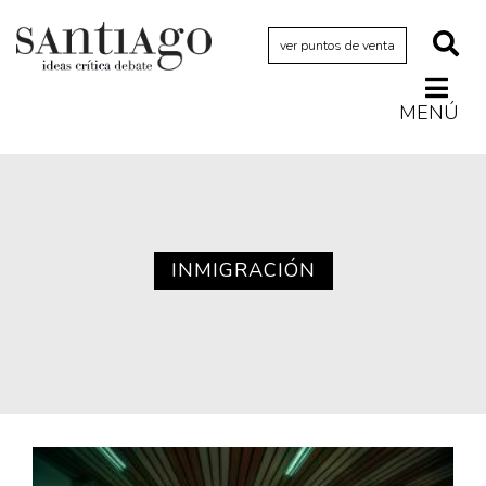
ver puntos de venta
MENÚ
Actualidad
Archivo Cenfoto-UDP
Arquetipos de situación
Artes visuales
INMIGRACIÓN
Ciencia
Cine y televisión
Ciudad
Cómics
Críticas