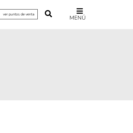
ver puntos de venta
MENÚ
Relecturas
Sociedad
Turismo accidental
Vidas paralelas
Voces y lecturas