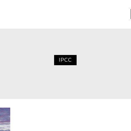
a
Libros usados
nario portátil de la literatura
IPCC
a
Literatura
entos
Medioambiente
entos
Narrativas visuales
reserva
Pensamiento
ia
Pensamiento ilustrado
ia material de los libros
Personaje
as mentales
Personajes secundarios
Política