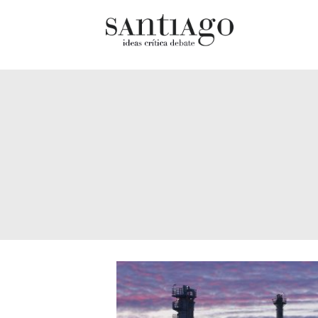
Cultur
Actualidad
Diccio
Archivo Cenfoto-UDP
chilen
Arquetipos de situación
Docum
Artes visuales
Fragm
Ciencia
Gran 
Cine y televisión
Histor
Ciudad
Histor
Cómics
Lagun
Críticas
Libros