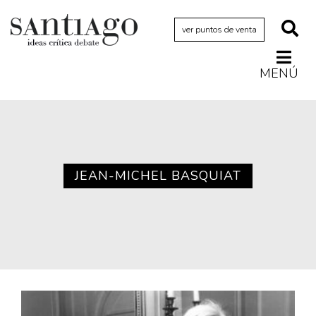
ver puntos de venta
MENÚ
Actualidad
Archivo Cenfoto-UDP
Arquetipos de situación
Artes visuales
JEAN-MICHEL BASQUIAT
Ciencia
Cine y televisión
Ciudad
Cómics
Críticas