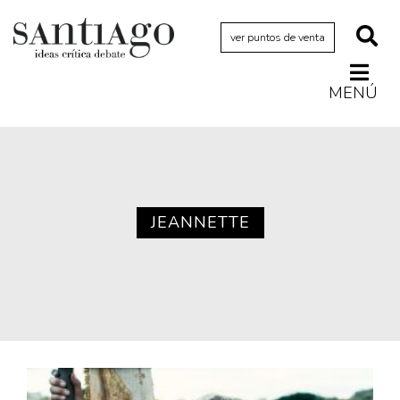
ver puntos de venta
MENÚ
Actualidad
Archivo Cenfoto-UDP
Arquetipos de situación
Artes visuales
JEANNETTE
Ciencia
Cine y televisión
Ciudad
Cómics
Críticas