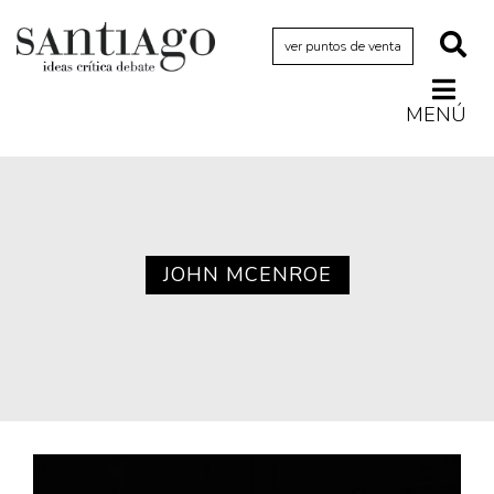
ver puntos de venta
MENÚ
Actualidad
Archivo Cenfoto-UDP
Arquetipos de situación
Artes visuales
JOHN MCENROE
Ciencia
Cine y televisión
Ciudad
Cómics
Críticas