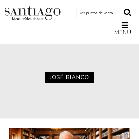
ver puntos de venta
MENÚ
Actualidad
Archivo Cenfoto-UDP
Arquetipos de situación
Artes visuales
JOSÉ BIANCO
Ciencia
Cine y televisión
Ciudad
Cómics
Críticas