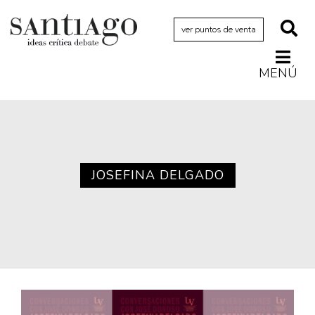
ver puntos de venta
MENÚ
Actualidad
Archivo Cenfoto-UDP
Arquetipos de situación
Artes visuales
JOSEFINA DELGADO
Ciencia
Cine y televisión
Ciudad
Cómics
Críticas