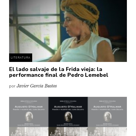
Cultura
Diccionario portátil de la literatura chilena
Documentos
Fragmentos
Gran reserva
Historia
Historia material de los libros
LITERATURA
Lagunas mentales
El lado salvaje de la Frida vieja: la
performance final de Pedro Lemebel
Libros
por
Javier García Bustos
Libros usados
Literatura
Medioambiente
Narrativas visuales
Pensamiento