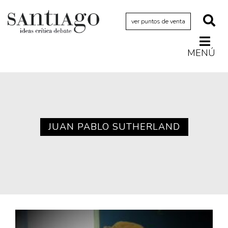
ver puntos de venta
MENÚ
Actualidad
Archivo Cenfoto-UDP
Arquetipos de situación
Artes visuales
JUAN PABLO SUTHERLAND
Ciencia
Cine y televisión
Ciudad
Cómics
Críticas