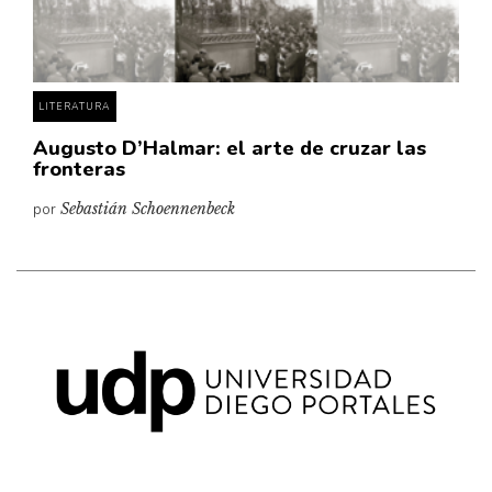
Pensamiento ilustrado
Personaje
Personajes secundarios
LITERATURA
Política
Augusto D’Halmar: el arte de cruzar las
Relecturas
fronteras
Sociedad
por
Sebastián Schoennenbeck
Turismo accidental
Vidas paralelas
Voces y lecturas