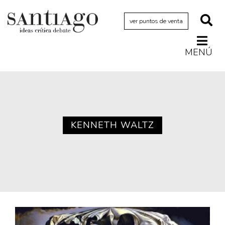
ver puntos de venta
MENÚ
Actualidad
Archivo Cenfoto-UDP
Arquetipos de situación
Artes visuales
KENNETH WALTZ
Ciencia
Cine y televisión
Ciudad
Cómics
Críticas