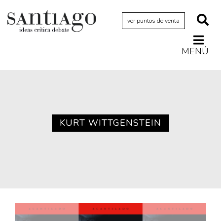
ver puntos de venta
MENÚ
Actualidad
Archivo Cenfoto-UDP
Arquetipos de situación
Artes visuales
KURT WITTGENSTEIN
Ciencia
Cine y televisión
Ciudad
Cómics
Críticas