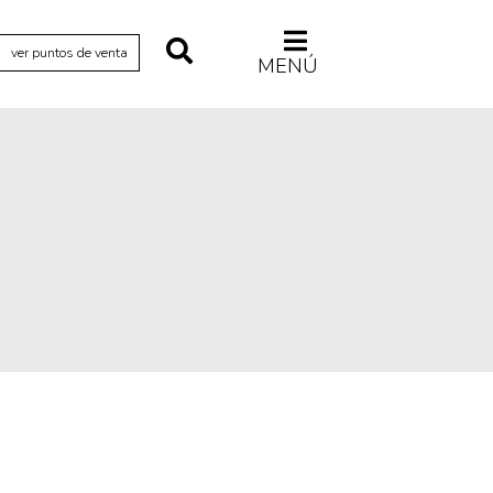
ver puntos de venta
MENÚ
Relecturas
Sociedad
Turismo accidental
Vidas paralelas
Voces y lecturas