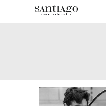
Cultur
Actualidad
Diccio
Archivo Cenfoto-UDP
chilen
Arquetipos de situación
Docum
Artes visuales
Fragm
Ciencia
Gran 
Cine y televisión
Histor
Ciudad
Histor
Cómics
Lagun
Críticas
Libros