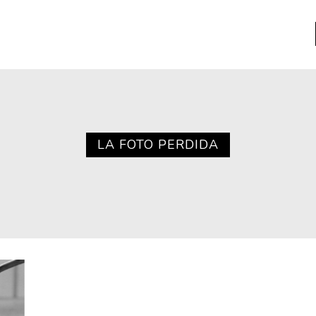
a
Libros usados
nario portátil de la literatura
LA FOTO PERDIDA
a
Literatura
entos
Medioambiente
entos
Narrativas visuales
reserva
Pensamiento
ia
Pensamiento ilustrado
ia material de los libros
Personaje
as mentales
Personajes secundarios
Política