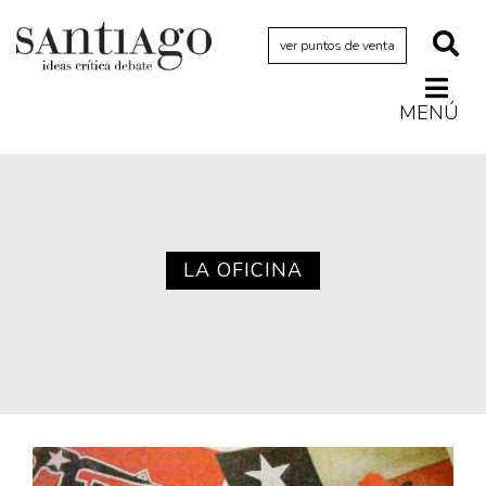
ver puntos de venta
MENÚ
Actualidad
Archivo Cenfoto-UDP
Arquetipos de situación
Artes visuales
LA OFICINA
Ciencia
Cine y televisión
Ciudad
Cómics
Críticas