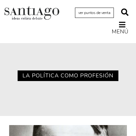
ver puntos de venta
MENÚ
Actualidad
Archivo Cenfoto-UDP
Arquetipos de situación
Artes visuales
LA POLÍTICA COMO PROFESIÓN
Ciencia
Cine y televisión
Ciudad
Cómics
Críticas