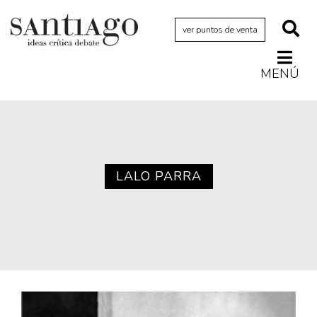
ver puntos de venta
MENÚ
Actualidad
Archivo Cenfoto-UDP
Arquetipos de situación
Artes visuales
LALO PARRA
Ciencia
Cine y televisión
Ciudad
Cómics
Críticas