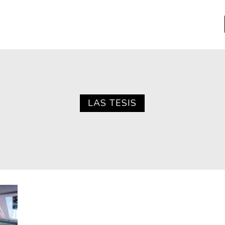
a
Libros usados
nario portátil de la literatura
LAS TESIS
a
Literatura
entos
Medioambiente
entos
Narrativas visuales
reserva
Pensamiento
ia
Pensamiento ilustrado
ia material de los libros
Personaje
as mentales
Personajes secundarios
Política