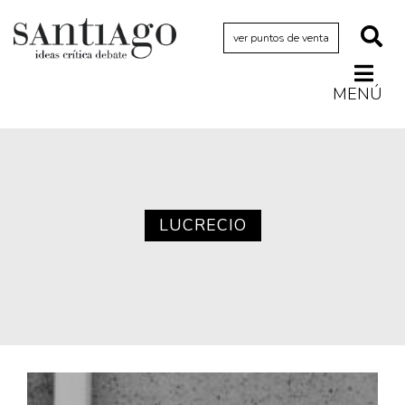
ver puntos de venta
MENÚ
Actualidad
Archivo Cenfoto-UDP
Arquetipos de situación
Artes visuales
LUCRECIO
Ciencia
Cine y televisión
Ciudad
Cómics
Críticas