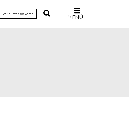
ver puntos de venta
MENÚ
Relecturas
Sociedad
Turismo accidental
Vidas paralelas
Voces y lecturas