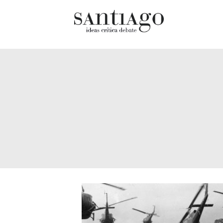
Cultur
Actualidad
Diccio
Archivo Cenfoto-UDP
chilen
Arquetipos de situación
Docum
Artes visuales
Fragm
Ciencia
Gran 
Cine y televisión
Histor
Ciudad
Histor
Cómics
Lagun
Críticas
Libros