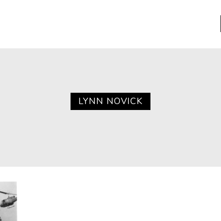
a
Libros usados
nario portátil de la literatura
LYNN NOVICK
a
Literatura
entos
Medioambiente
entos
Narrativas visuales
reserva
Pensamiento
ia
Pensamiento ilustrado
ia material de los libros
Personaje
as mentales
Personajes secundarios
Política