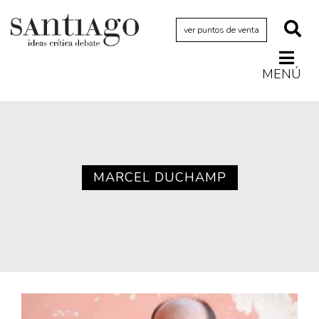
ver puntos de venta
MENÚ
Actualidad
Archivo Cenfoto-UDP
Arquetipos de situación
Artes visuales
MARCEL DUCHAMP
Ciencia
Cine y televisión
Ciudad
Cómics
Críticas