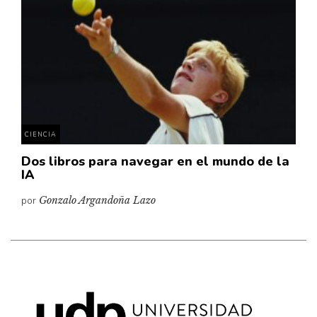
Cultura
Diccionario portátil de la literatura chilena
Documentos
Fragmentos
Gran reserva
Historia
Historia material de los libros
CIENCIA
Lagunas mentales
Dos libros para navegar en el mundo de la
IA
Libros
por
Gonzalo Argandoña Lazo
Libros usados
Literatura
Medioambiente
Narrativas visuales
Pensamiento