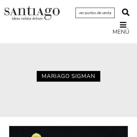
ver puntos de venta
MENÚ
Actualidad
Archivo Cenfoto-UDP
Arquetipos de situación
Artes visuales
MARIAGO SIGMAN
Ciencia
Cine y televisión
Ciudad
Cómics
Críticas