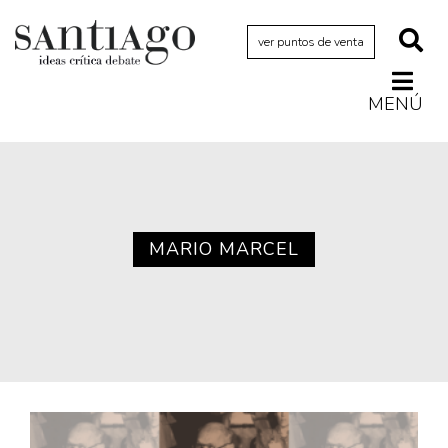
ver puntos de venta
MENÚ
Actualidad
Archivo Cenfoto-UDP
Arquetipos de situación
Artes visuales
MARIO MARCEL
Ciencia
Cine y televisión
Ciudad
Cómics
Críticas