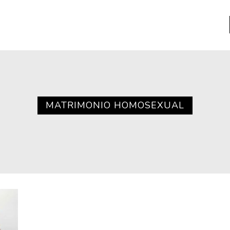
a
Libros usados
nario portátil de la literatura
MATRIMONIO HOMOSEXUAL
a
Literatura
entos
Medioambiente
entos
Narrativas visuales
reserva
Pensamiento
ia
Pensamiento ilustrado
ia material de los libros
Personaje
as mentales
Personajes secundarios
Política