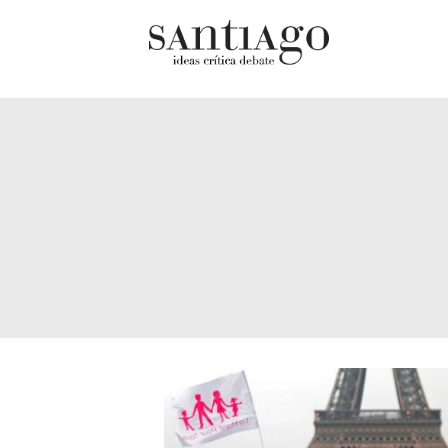
Cultur
Actualidad
Diccio
Archivo Cenfoto-UDP
chilen
Arquetipos de situación
Docum
Artes visuales
Fragm
Ciencia
Gran 
Cine y televisión
Histor
Ciudad
Histor
Cómics
Lagun
Críticas
Libros