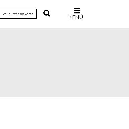
ver puntos de venta
MENÚ
Relecturas
Sociedad
Turismo accidental
Vidas paralelas
Voces y lecturas